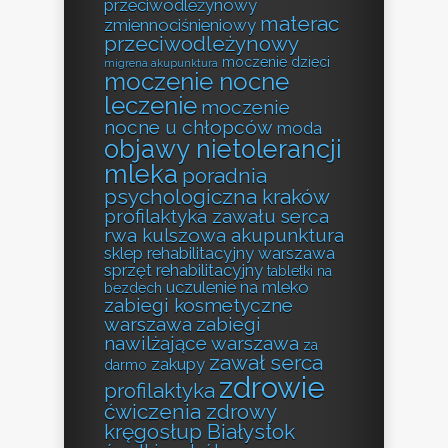
przeciwodleżynowy
materac
zmiennociśnieniowy
przeciwodleżynowy
moczenie dzieci
migrena akupunktura
moczenie nocne
leczenie
moczenie
nocne u chłopców
moda
objawy nietolerancji
mleka
poradnia
psychologiczna kraków
profilaktyka zawału serca
rwa kulszowa akupunktura
sklep rehabilitacyjny warszawa
sprzęt rehabilitacyjny
tabletki na
uczulenie na mleko
bezdech
zabiegi kosmetyczne
warszawa
zabiegi
nawilżające warszawa
za
zawał serca
zakupy
darmo
zdrowie
profilaktyka
ćwiczenia zdrowy
kręgosłup Białystok