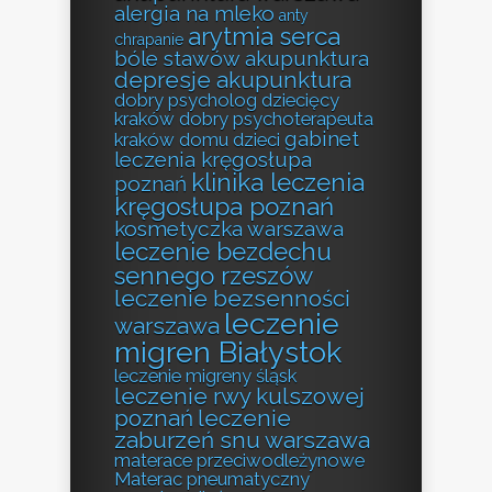
alergia na mleko
anty
arytmia serca
chrapanie
bóle stawów akupunktura
depresje akupunktura
dobry psycholog dziecięcy
kraków
dobry psychoterapeuta
gabinet
kraków
domu
dzieci
leczenia kręgosłupa
klinika leczenia
poznań
kręgosłupa poznań
kosmetyczka warszawa
leczenie bezdechu
sennego rzeszów
leczenie bezsenności
leczenie
warszawa
migren Białystok
leczenie migreny śląsk
leczenie rwy kulszowej
poznań
leczenie
zaburzeń snu warszawa
materace przeciwodleżynowe
Materac pneumatyczny