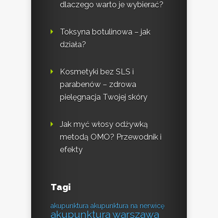
dlaczego warto je wybierać?
Toksyna botulinowa – jak
działa?
Kosmetyki bez SLS i
parabenów – zdrowa
pielęgnacja Twojej skóry
Jak myć włosy odżywką
metodą OMO? Przewodnik i
efekty
Tagi
akupunktura
akupunktura na nerwicę
akupunktura warszawa