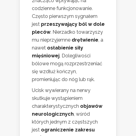
znacząco wpływając na
codzienne funkcjonowanie.
Często pierwszym sygnałem
jest
przeszywający ból w dole
pleców
. Nierzadko towarzyszy
mu nieprzyjemne
drętwienie
, a
nawet
osłabienie siły
mięśniowej
. Dolegliwości
bólowe mogą rozprzestrzeniać
się wzdłuż kończyn,
promieniując do nóg lub rąk.
Ucisk wywierany na nerwy
skutkuje wystąpieniem
charakterystycznych
objawów
neurologicznych
, wśród
których jednym z częstszych
jest
ograniczenie zakresu