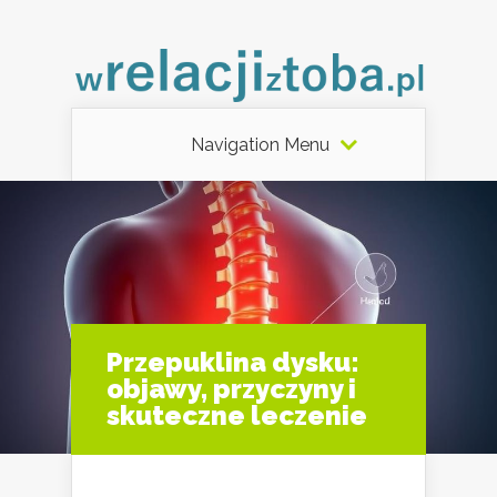
Navigation Menu
Przepuklina dysku:
objawy, przyczyny i
skuteczne leczenie