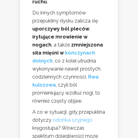
ruchu
.
Do innych symptomów
przepukliny dysku zalicza się
uporczywy ból pleców
,
irytujące mrowienie w
nogach
, a także
zmniejszona
siła mięśni w
kończynach
dolnych
, co z kolei utrudnia
wykonywanie nawet prostych,
codziennych czynności.
Rwa
kulszowa
, czyli ból
promieniujący wzdłuż nogi, to
również częsty objaw.
A co w sytuacji, gdy przepuklina
dotyczy
odcinka szyjnego
kręgosłupa? Wówczas
spektrum dolegliwości może